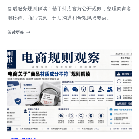
售后服务规则解读：基于抖店官方公开规则，整理商家客
服接待、商品信息、售后沟通和合规风险要点。
【深
阅读更多
度
解
读】
抖
店
【售
后
服
务】
运
费
险
服
务