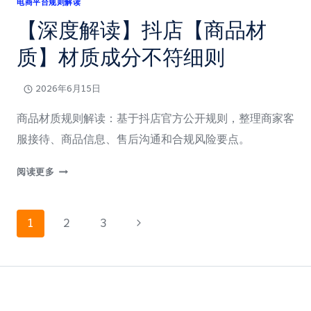
电商平台规则解读
规
【深度解读】抖店【商品材
范
质】材质成分不符细则
2026年6月15日
商品材质规则解读：基于抖店官方公开规则，整理商家客
服接待、商品信息、售后沟通和合规风险要点。
【深
阅读更多
度
解
页
读】
下
1
2
3
抖
一
店
面
【商
页
品
材