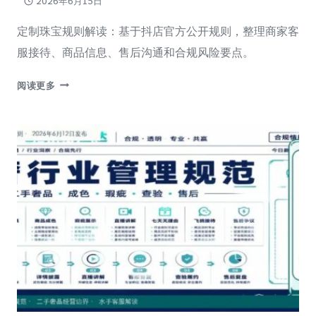
2026年6月15日
定制珠宝规则解读：基于抖店官方公开规则，整理商家客
服接待、商品信息、售后沟通和合规风险要点。
抖
阅读更多
店
定
制
珠
宝
新
治
理：
别
再
让
客
服