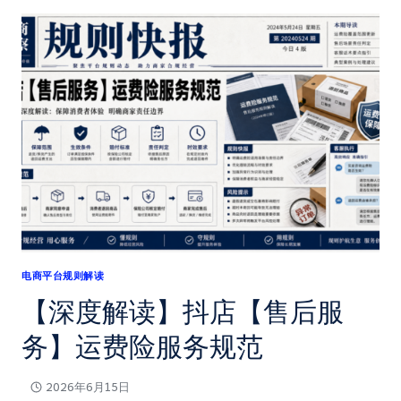
解
读】
抖
店
【售
后
争
议】
售
后
争
议
处
电商平台规则解读
理
【深度解读】抖店【售后服
总
则
务】运费险服务规范
2026年6月15日