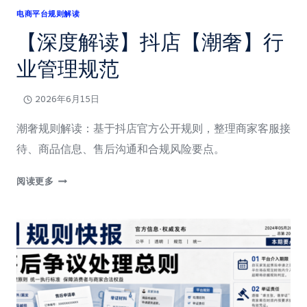
引
电商平台规则解读
导
【深度解读】抖店【潮奢】行
私
下
业管理规范
打
款
2026年6月15日
潮奢规则解读：基于抖店官方公开规则，整理商家客服接
待、商品信息、售后沟通和合规风险要点。
【深
阅读更多
度
解
读】
抖
店
【潮
奢】