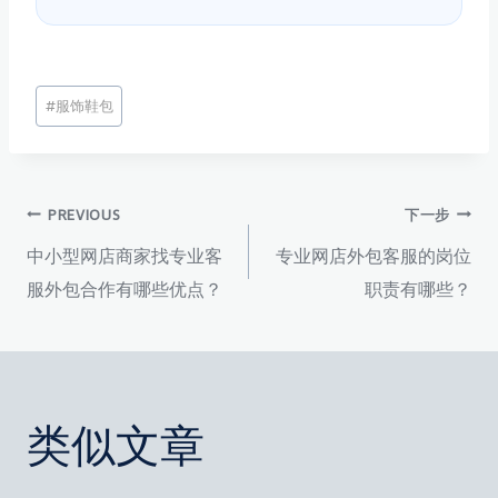
文
#
服饰鞋包
章
标
签：
文
PREVIOUS
下一步
中小型网店商家找专业客
专业网店外包客服的岗位
章
服外包合作有哪些优点？
职责有哪些？
导
航
类似文章