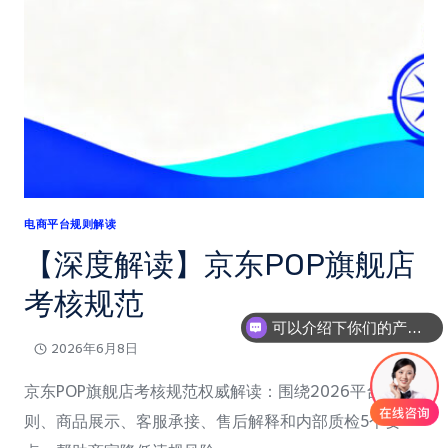
【商
品
信
息
不
合
规
展
示】
电商平台规则解读
细
【深度解读】京东POP旗舰店
则
考核规范
可以介绍下你们的产品么
2026年6月8日
京东POP旗舰店考核规范权威解读：围绕2026平台规
则、商品展示、客服承接、售后解释和内部质检5个要