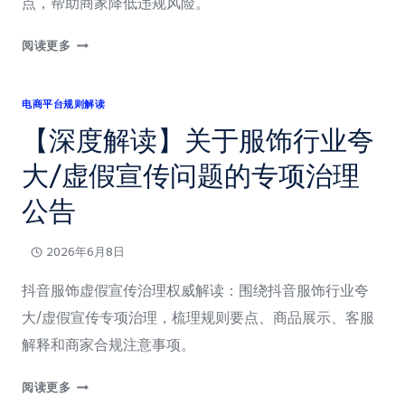
点，帮助商家降低违规风险。
【深
阅读更多
度
解
电商平台规则解读
读】
京
【深度解读】关于服饰行业夸
东
大/虚假宣传问题的专项治理
POP
旗
公告
舰
店
2026年6月8日
考
核
抖音服饰虚假宣传治理权威解读：围绕抖音服饰行业夸
规
大/虚假宣传专项治理，梳理规则要点、商品展示、客服
范
解释和商家合规注意事项。
【深
阅读更多
度