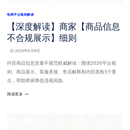
规
范
电商平台规则解读
治
【深度解读】商家【商品信息
理
公
不合规展示】细则
告
2026年6月8日
抖音商品信息质量不规范权威解读：围绕2026平台规
则、商品展示、客服承接、售后解释和内部质检5个要
点，帮助商家降低违规风险。
【深
阅读更多
度
解
读】
商
家