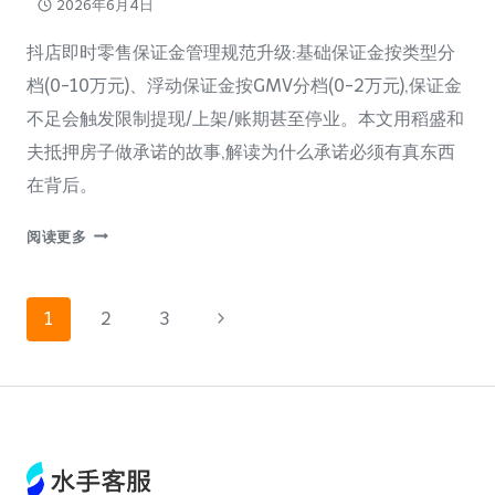
2026年6月4日
项
治
抖店即时零售保证金管理规范升级:基础保证金按类型分
理
档(0-10万元)、浮动保证金按GMV分档(0-2万元),保证金
公
告
不足会触发限制提现/上架/账期甚至停业。本文用稻盛和
夫抵押房子做承诺的故事,解读为什么承诺必须有真东西
在背后。
【深
阅读更多
度
解
页
读】
下
1
2
3
抖
一
店
面
【即
页
时
导
零
售】