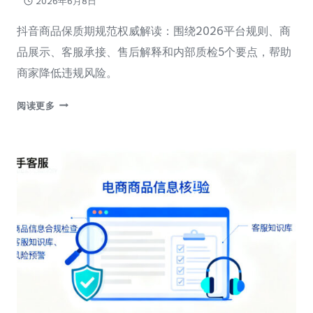
2026年6月8日
抖音商品保质期规范权威解读：围绕2026平台规则、商
品展示、客服承接、售后解释和内部质检5个要点，帮助
商家降低违规风险。
【深
阅读更多
度
解
读】
抖
音
电
商
商
品
保
质
期