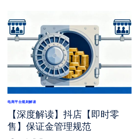
解
读】
关
于
服
饰
行
业
夸
大/
虚
假
宣
电商平台规则解读
传
【深度解读】抖店【即时零
问
题
售】保证金管理规范
的
专