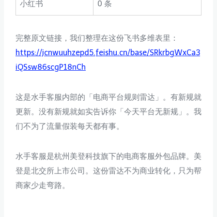
小红书
0 条
完整原文链接，我们整理在这份飞书多维表里：
https://jcnwuuhzepd5.feishu.cn/base/SRkrbgWxCa3
iQSsw86scgP18nCh
这是水手客服内部的「电商平台规则雷达」。有新规就
更新。没有新规就如实告诉你「今天平台无新规」。我
们不为了流量假装每天都有事。
水手客服是杭州美登科技旗下的电商客服外包品牌。美
登是北交所上市公司。这份雷达不为商业转化，只为帮
商家少走弯路。