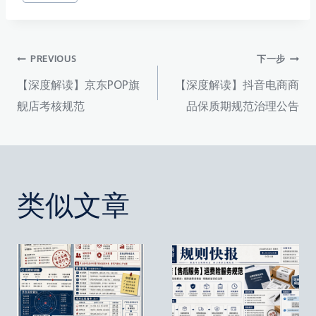
签：
文
PREVIOUS
下一步
【深度解读】京东POP旗
【深度解读】抖音电商商
章
舰店考核规范
品保质期规范治理公告
导
航
类似文章