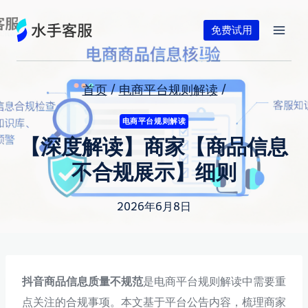
跳
到
免费试用
内
容
首页
/
电商平台规则解读
/
电商平台规则解读
【深度解读】商家【商品信息
不合规展示】细则
2026年6月8日
抖音商品信息质量不规范
是电商平台规则解读中需要重
点关注的合规事项。本文基于平台公告内容，梳理商家