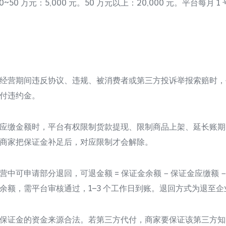
。10~50 万元：5,000 元。50 万元以上：20,000 元。平台每月
经营期间违反协议、违规、被消费者或第三方投诉举报索赔时，
付违约金。
应缴金额时，平台有权限制货款提现、限制商品上架、延长账期
商家把保证金补足后，对应限制才会解除。
可申请部分退回，可退金额 = 保证金余额 − 保证金应缴额 −
余额，需平台审核通过，1–3 个工作日到账。退回方式为退至
保证金的资金来源合法。若第三方代付，商家要保证该第三方知