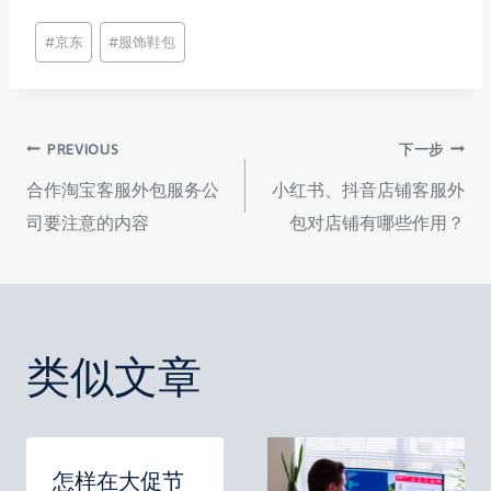
文
#
京东
#
服饰鞋包
章
标
签：
文
PREVIOUS
下一步
合作淘宝客服外包服务公
小红书、抖音店铺客服外
章
司要注意的内容
包对店铺有哪些作用？
导
航
类似文章
怎样在大促节