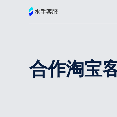
跳
到
内
容
合作淘宝