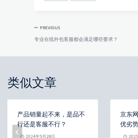
章
标
签：
文
PREVIOUS
专业在线外包客服都会满足哪些要求？
章
导
类似文章
航
产品销量起不来，是品不
京东
行还是客服不行？
优劣
2024年9月28日
202