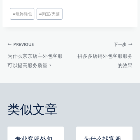
文
#
服饰鞋包
#
淘宝/天猫
章
标
签：
文
PREVIOUS
下一步
为什么京东店主外包客服
拼多多店铺外包客服服务
章
可以提高服务质量？
的效果
导
航
类似文章
专业客服外包
为什么找客服