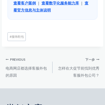
查看客户案例
｜
查看数字化服务能力库
｜
查
看官方信息与主体说明
文
#
服饰鞋包
章
标
签：
文
PREVIOUS
下一步
电商网店都选择客服外包
怎样在大促节前找到优秀
章
的原因
客服外包公司？
导
航