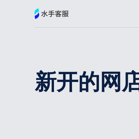
跳
到
内
容
新开的网