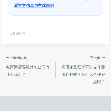
看官方信息与主体说明
文
#
服饰鞋包
章
标
签：
文
PREVIOUS
下一步
电商网店客服外包公司有
网店销售旺季可以合作客
章
什么优点？
服外包吗？有什么合作好
处吗？
导
航