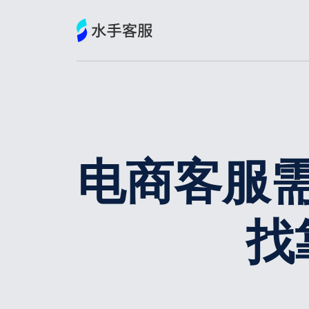
跳
到
内
容
电商客服
找