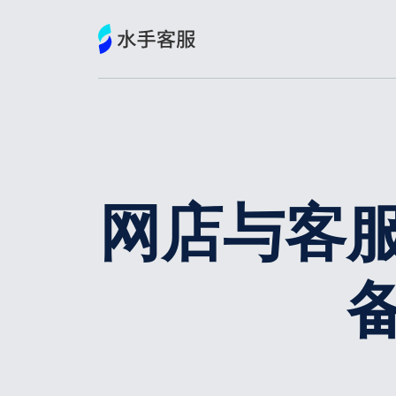
跳
到
内
容
网店与客