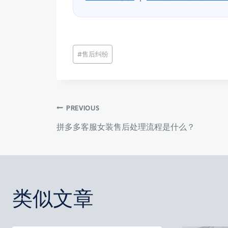
文
#
售后纠纷
章
标
签：
文
PREVIOUS
拼多多客服女装售后处理流程是什么？
章
导
类似文章
航