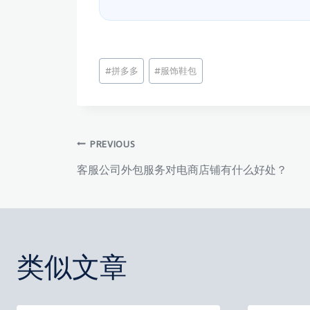
文
#
拼多多
#
服饰鞋包
章
标
签：
文
PREVIOUS
客服公司外包服务对电商店铺有什么好处？
章
导
类似文章
航