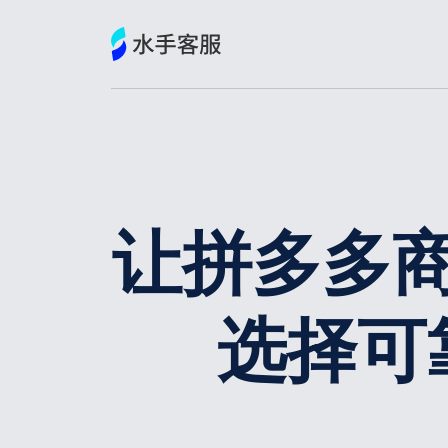
跳
到
内
容
让拼多多
选择可