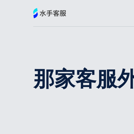
跳
到
内
容
那家客服