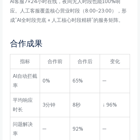
AI客服7×24小时在线，夜间无人时段也能100%响
应。人工客服覆盖核心营业时段（8:00-23:00），形
成”AI全时段兜底 + 人工核心时段精耕”的服务矩阵。
合作成果
指标
合作前
合作后
变化
AI自动拦截
0%
65%
—
率
平均响应
3分钟
8秒
↓ 96%
时长
问题解决
—
92%
—
率