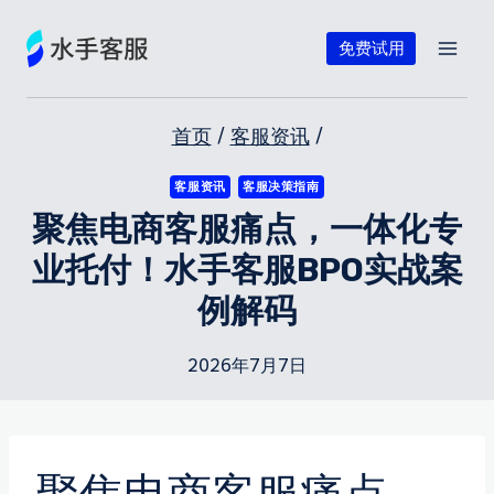
跳
到
免费试用
内
容
首页
/
客服资讯
/
客服资讯
客服决策指南
聚焦电商客服痛点，一体化专
业托付！水手客服BPO实战案
例解码
2026年7月7日