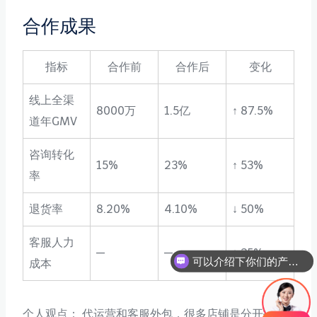
合作成果
指标
合作前
合作后
变化
线上全渠
8000万
1.5亿
↑ 87.5%
道年GMV
咨询转化
15%
23%
↑ 53%
率
退货率
8.20%
4.10%
↓ 50%
客服人力
—
—
↓ 35%
可以介绍下你们的产品么
成本
个人观点： 代运营和客服外包，很多店铺是分开找两