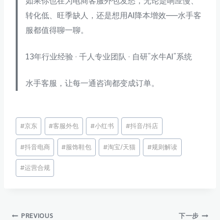
如果你也在为电商客服外包发愁，无论是响应慢、
转化低、旺季缺人，还是想用AI降本增效——水手客
服都值得聊一聊。
13年行业经验 · 千人专业团队 · 自研”水牛AI”系统
水手客服，让每一通咨询都变成订单。
文
#
京东
#
客服外包
#
小红书
#
抖音/抖店
章
#
抖音电商
#
服饰鞋包
#
淘宝/天猫
#
规则解读
标
签：
#
运营合规
PREVIOUS
下一步