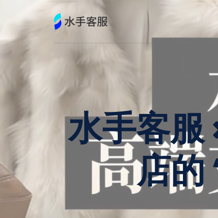
跳
到
内
容
水手客服 ×
店的