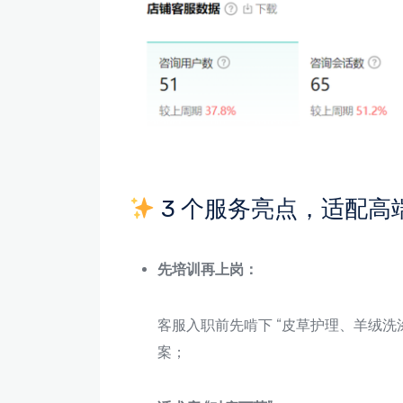
3 个服务亮点，适配高
先培训再上岗：
客服入职前先啃下 “皮草护理、羊绒洗涤
案；