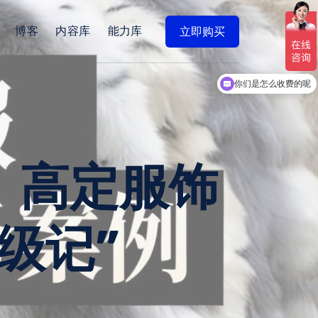
博客
内容库
能力库
立即购买
现在有优惠活动吗
你们是怎么收费的呢
os：高定服饰
级记”