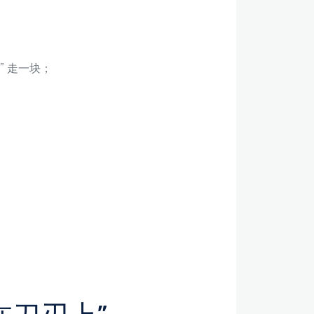
啃” 走一块；