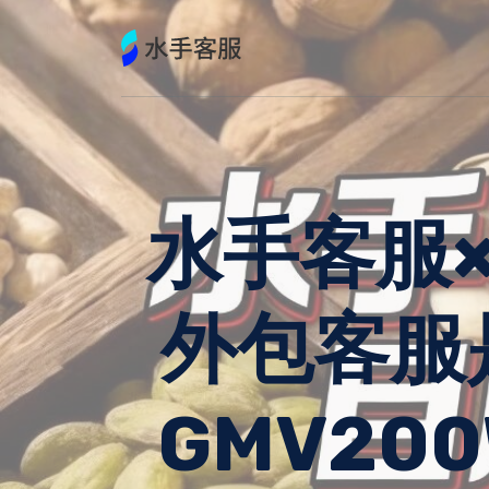
跳
到
内
容
水手客服
外包客服
GMV2