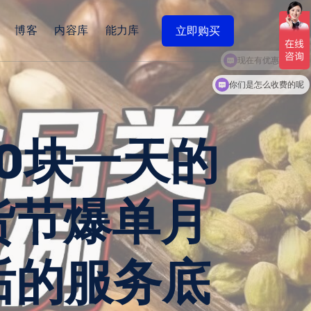
博客
内容库
能力库
立即购买
现在有优惠活动吗
0块一天的
货节爆单月
后的服务底