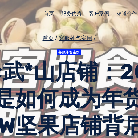
首页
服务优势
客户案例
渠道合作
首页
/
客服外包案例
/
客服外包案例
×武*山店铺：2
是如何成为年
00W坚果店铺背