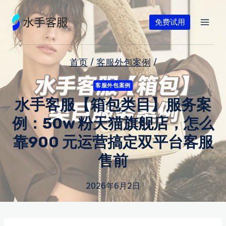
跳
到
免费试用
内
容
首页
/
客服外包案例
/
客服外包案例
水手客服【箱包类目】服务案
例：50w 粉天猫旗舰店，怎么
靠900 元运营搞定双平台客服
售前
2026年6月2日