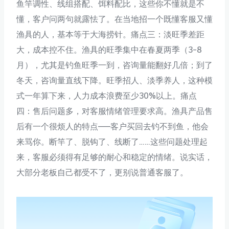
鱼竿调性、线组搭配、饵料配比，这些你不懂就是不
懂，客户问两句就露怯了。在当地招一个既懂客服又懂
渔具的人，基本等于大海捞针。痛点三：淡旺季差距
大，成本控不住。渔具的旺季集中在春夏两季（3-8
月），尤其是钓鱼旺季一到，咨询量能翻好几倍；到了
冬天，咨询量直线下降。旺季招人、淡季养人，这种模
式一年算下来，人力成本浪费至少30%以上。痛点
四：售后问题多，对客服情绪管理要求高。渔具产品售
后有一个很烦人的特点——客户买回去钓不到鱼，他会
来骂你。断竿了、脱钩了、线断了……这些问题处理起
来，客服必须得有足够的耐心和稳定的情绪。说实话，
大部分老板自己都受不了，更别说普通客服了。