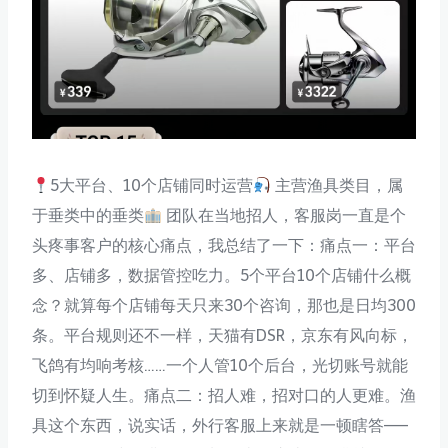
5大平台、10个店铺同时运营
主营渔具类目，属
于垂类中的垂类
团队在当地招人，客服岗一直是个
头疼事客户的核心痛点，我总结了一下：痛点一：平台
多、店铺多，数据管控吃力。5个平台10个店铺什么概
念？就算每个店铺每天只来30个咨询，那也是日均300
条。平台规则还不一样，天猫有DSR，京东有风向标，
飞鸽有均响考核……一个人管10个后台，光切账号就能
切到怀疑人生。痛点二：招人难，招对口的人更难。渔
具这个东西，说实话，外行客服上来就是一顿瞎答——