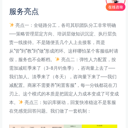
服务亮点
亮点一：全链路分工，各司其职团队分工非常明确
——策略管理层定方向、培训层做知识沉淀、执行层负
责一线接待。不是随便丢几个人上去接客，而是
从"管"到"教"到"做"形成闭环。这样哪怕某个客服临时请
假，服务也不会断档。
亮点二：弹性人力配置，按
需加减旺季来了（3-8月钓鱼季），咨询量上去了——
我们加人。淡季来了（冬天），咨询量下来了——我们
减配置。商家不需要养"闲置客服"，每一分钱都花在刀
刃上。这个模式的本质是把固定人力成本变成了可变成
本。
亮点三：知识库驱动，回复快准稳这不是客服
在凭感觉回答问题。我们做了一套机制：