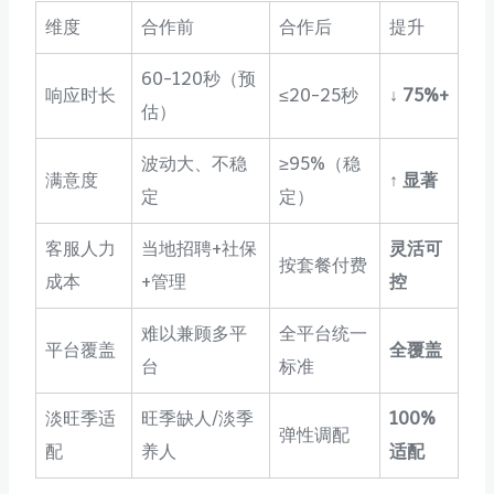
维度
合作前
合作后
提升
60-120秒（预
响应时长
≤20-25秒
↓ 75%+
估）
波动大、不稳
≥95%（稳
满意度
↑ 显著
定
定）
客服人力
当地招聘+社保
灵活可
按套餐付费
成本
+管理
控
难以兼顾多平
全平台统一
平台覆盖
全覆盖
台
标准
淡旺季适
旺季缺人/淡季
100%
弹性调配
配
养人
适配