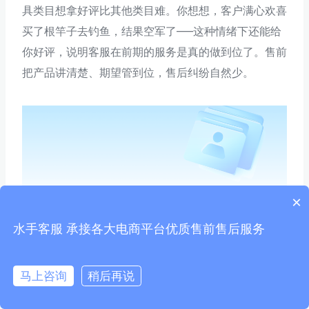
具类目想拿好评比其他类目难。你想想，客户满心欢喜
买了根竿子去钓鱼，结果空军了——这种情绪下还能给
你好评，说明客服在前期的服务是真的做到位了。售前
把产品讲清楚、期望管到位，售后纠纷自然少。
×
我的观点：客服行业有个很讽刺的真相——你看到的
水手客服 承接各大电商平台优质售前售后服务
差评，80%的问题在售前阶段就已经埋下了。售前夸
大宣传、回避产品短板、没有引导合理预期，这些坑最
马上咨询
稍后再说
后全变成售后差评。所以我们特别重视售前的话术质
量，把问题消灭在发生之前，比事后道歉有用一万倍。