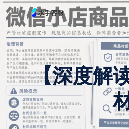
跳
到
内
容
【深度解