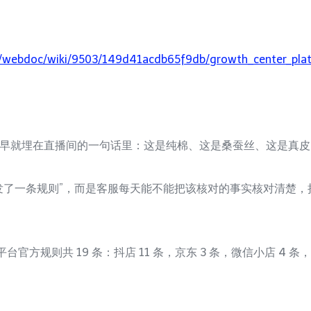
ng/webdoc/wiki/9503/149d41acdb65f9db/growth_center_pla
早就埋在直播间的一句话里：这是纯棉、这是桑蚕丝、这是真皮
发了一条规则”，而是客服每天能不能把该核对的事实核对清楚
台官方规则共 19 条：抖店 11 条，京东 3 条，微信小店 4 条